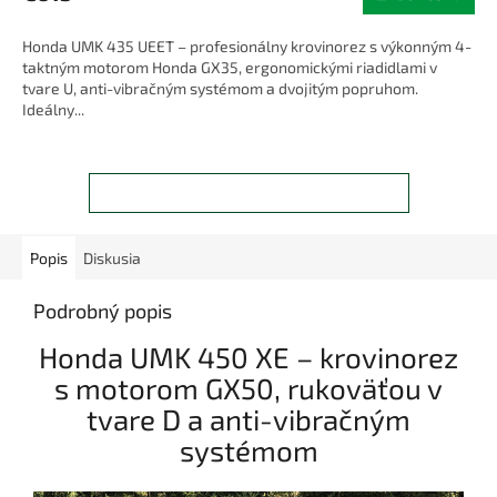
Honda UMK 435 UEET – profesionálny krovinorez s výkonným 4-
taktným motorom Honda GX35, ergonomickými riadidlami v
tvare U, anti-vibračným systémom a dvojitým popruhom.
Ideálny...
ZOBRAZIŤ VŠETKY SÚVISIACE PRODUKTY
Popis
Diskusia
Podrobný popis
Honda UMK 450 XE – krovinorez
s motorom GX50, rukoväťou v
tvare D a anti-vibračným
systémom