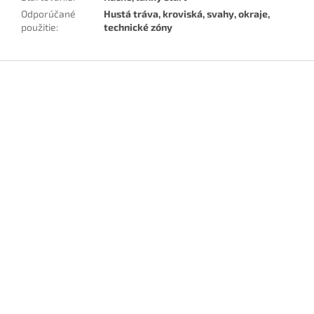
Odporúčané
Hustá tráva, kroviská, svahy, okraje,
použitie
:
technické zóny
Z
á
p
ä
t
i
e