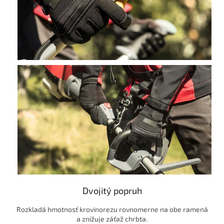
Dvojitý popruh
Rozkladá hmotnosť krovinorezu rovnomerne na obe ramená
a znižuje záťaž chrbta.