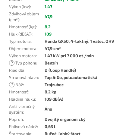
Výkon (kw)
:
1,47
Zdvihový objem
47,9
(cm³)
:
Hmotnosť (kg)
:
8,2
Hluk (dB(A))
:
109
Typ motora
:
Honda GX50, 4-taktný, 1 valec, OHV
Objem motora
:
47,9 cm³
Výkon motora
:
1,47 kW pri 7 000 ot./min
?
Typ pohonu
:
Benzín
Riadidlá
:
D (Loop Handle)
Strunová hlava
:
Tap & Go, poloautomatická
?
Nôž
:
Trojzubec
Hmotnosť
:
8,2 kg
Hladina hluku
:
109 dB(A)
Anti-vibračný
Áno
systém
:
Popruh
:
Dvojitý ergonomický
Palivová nádrž
:
0,63 l
Štartovanie
:
Ručné, ľahký štart