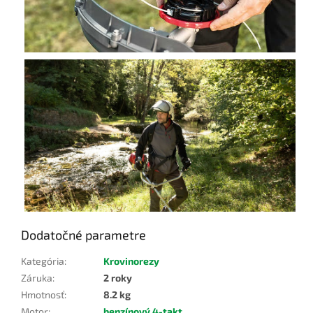
Dodatočné parametre
Kategória
:
Krovinorezy
Záruka
:
2 roky
Hmotnosť
:
8.2 kg
Motor
:
benzínový 4-takt