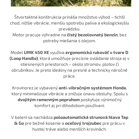
Štvortaktná konštrukcia prináša množstvo výhod – tichší
chod, nižšie vibrácie, menšiu spotrebu paliva a ekologickejšiu
prevádzku.
Motor pracuje výhradne na
čistý bezolovnatý benzín
, bez
potreby miešania s olejom.
Model
UMK 450 XE
využíva
ergonomickú rukoväť v tvare D
(Loop Handle)
, ktorá umožňuje precízne ovládanie stroja aj v
stiesnených priestoroch – okolo stromov, plotov či
obrubníkov. Je preto ideálny na presné a technicky náročné
práce.
Krovinorez je vybavený
anti-vibračným systémom Honda
,
ktorý minimalizuje vibrácie a znižuje únavu obsluhy. Spolu s
dvojitým ramenným popruhom
poskytuje výnimočný
komfort aj pri dlhodobom používaní.
V balení sa nachádza
poloautomatická strunová hlava Tap
& Go
pre bežné kosenie a
oceľový trojzubec
pre prácu v
hustej tráve alebo menších krovinách.