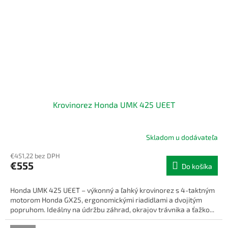
Krovinorez Honda UMK 425 UEET
Skladom u dodávateľa
€451,22 bez DPH
€555
Do košíka
Honda UMK 425 UEET – výkonný a ľahký krovinorez s 4-taktným
motorom Honda GX25, ergonomickými riadidlami a dvojitým
popruhom. Ideálny na údržbu záhrad, okrajov trávnika a ťažko...