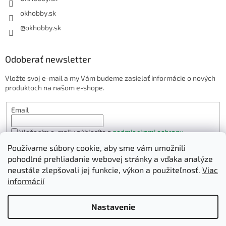
okhobby.sk
@okhobby.sk
Odoberať newsletter
Vložte svoj e-mail a my Vám budeme zasielať informácie o nových
produktoch na našom e-shope.
Email
Vložením e-mailu súhlasíte s
podmienkami ochrany
osobných údajov
Používame súbory cookie, aby sme vám umožnili
PRIHLÁSIŤ SA
pohodlné prehliadanie webovej stránky a vďaka analýze
neustále zlepšovali jej funkcie, výkon a použiteľnosť.
Viac
informácií
Vytvoril Shoptet
Nastavenie