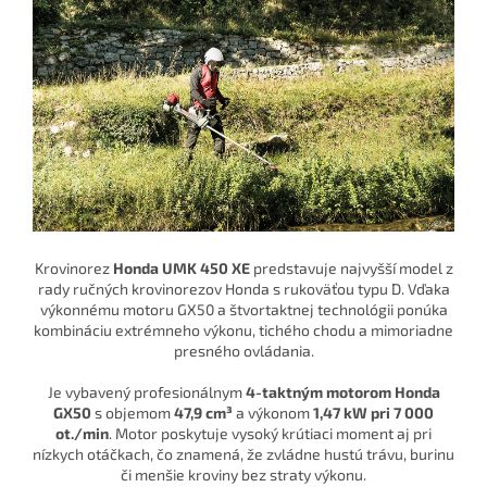
Krovinorez
Honda UMK 450 XE
predstavuje najvyšší model z
rady ručných krovinorezov Honda s rukoväťou typu D. Vďaka
výkonnému motoru GX50 a štvortaktnej technológii ponúka
kombináciu extrémneho výkonu, tichého chodu a mimoriadne
presného ovládania.
Je vybavený profesionálnym
4-taktným motorom Honda
GX50
s objemom
47,9 cm³
a výkonom
1,47 kW pri 7 000
ot./min
. Motor poskytuje vysoký krútiaci moment aj pri
nízkych otáčkach, čo znamená, že zvládne hustú trávu, burinu
či menšie kroviny bez straty výkonu.