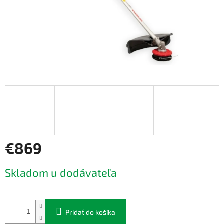
€869
Jednotková
Skladom u dodávateľa
cena:
Pridať do košíka