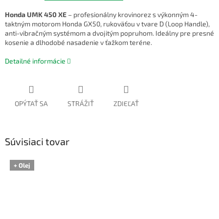
Honda UMK 450 XE
– profesionálny krovinorez s výkonným 4-
taktným motorom Honda GX50, rukoväťou v tvare D (Loop Handle),
anti-vibračným systémom a dvojitým popruhom. Ideálny pre presné
kosenie a dlhodobé nasadenie v ťažkom teréne.
Detailné informácie
OPÝTAŤ SA
STRÁŽIŤ
ZDIEĽAŤ
Súvisiaci tovar
+ Olej