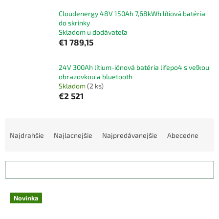
Cloudenergy 48V 150Ah 7,68kWh lítiová batéria
do skrinky
Skladom u dodávateľa
€1 789,15
24V 300Ah lítium-iónová batéria lifepo4 s veľkou
obrazovkou a bluetooth
Skladom
(2 ks)
€2 521
R
a
Najdrahšie
Najlacnejšie
Najpredávanejšie
Abecedne
d
e
n
OTVORIŤ FILTER
i
e
V
p
Novinka
ý
r
p