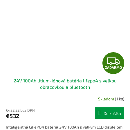
Z
ZADARMO
A
24V 100Ah lítium-iónová batéria lifepo4 s veľkou
D
obrazovkou a bluetooth
A
Skladom
(1 ks)
R
€432,52 bez DPH
Do košíka
€532
M
Inteligentná LiFePO4 batéria 24V 100Ah s veľkým LCD displejom