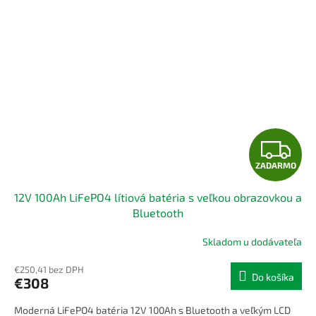
Z
ZADARMO
A
12V 100Ah LiFePO4 lítiová batéria s veľkou obrazovkou a
D
Bluetooth
A
Skladom u dodávateľa
R
€250,41 bez DPH
Do košíka
€308
M
Moderná LiFePO4 batéria 12V 100Ah s Bluetooth a veľkým LCD