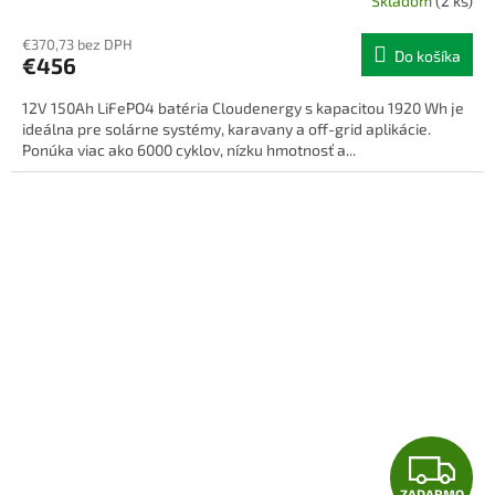
Skladom
(2 ks)
R
€370,73 bez DPH
Do košíka
€456
M
12V 150Ah LiFePO4 batéria Cloudenergy s kapacitou 1920 Wh je
O
ideálna pre solárne systémy, karavany a off-grid aplikácie.
Ponúka viac ako 6000 cyklov, nízku hmotnosť a...
Z
ZADARMO