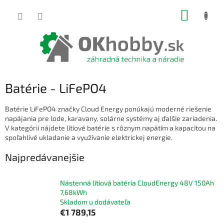
Prejsť
NÁKUP
na
obsah
KOŠÍK
Batérie - LiFePO4
Batérie LiFePO4 značky Cloud Energy ponúkajú moderné riešenie
napájania pre lode, karavany, solárne systémy aj ďalšie zariadenia.
V kategórii nájdete lítiové batérie s rôznym napätím a kapacitou na
spoľahlivé ukladanie a využívanie elektrickej energie.
Najpredávanejšie
Nástenná lítiová batéria CloudEnergy 48V 150Ah
7,68kWh
Skladom u dodávateľa
€1 789,15