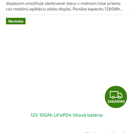
O
displejom umožňuje sledovanie stavu v reálnom čase priamo
cez mobilnú aplikáciu alebo displej. Ponúka kapacitu 1280Wh,...
Novinka
Z
ZADARMO
A
12V 100Ah LiFePO4 lítiová batéria
D
A