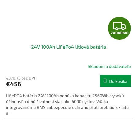
Z
ZADARMO
A
24V 100Ah LiFePo4 lítiová batéria
D
A
Skladom u dodávateľa
R
€370,73 bez DPH
Do košíka
€456
M
LiFePO4 batéria 24V 100Ah ponúka kapacitu 2560Wh, vysokú
O
účinnosť a dlhú životnosť viac ako 6000 cyklov. Vďaka
integrovanému BMS zabezpečuje ochranu proti prebitiu, skratu
a...