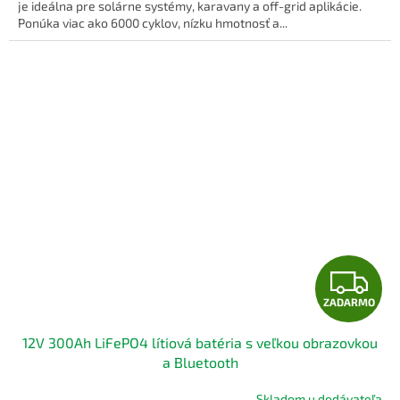
O
je ideálna pre solárne systémy, karavany a off-grid aplikácie.
Ponúka viac ako 6000 cyklov, nízku hmotnosť a...
Z
ZADARMO
A
12V 300Ah LiFePO4 lítiová batéria s veľkou obrazovkou
D
a Bluetooth
A
Skladom u dodávateľa