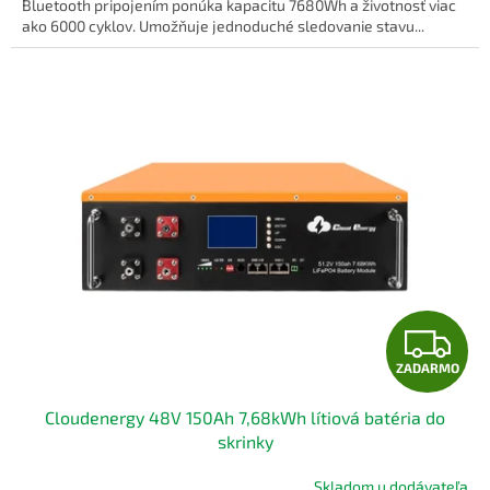
O
Bluetooth pripojením ponúka kapacitu 7680Wh a životnosť viac
ako 6000 cyklov. Umožňuje jednoduché sledovanie stavu...
Z
ZADARMO
A
Cloudenergy 48V 150Ah 7,68kWh lítiová batéria do
D
skrinky
A
Skladom u dodávateľa