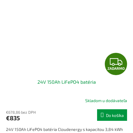
Z
ZADARMO
A
24V 150Ah LiFePO4 batéria
D
A
Skladom u dodávateľa
R
€678,86 bez DPH
Do košíka
€835
M
24V 150Ah LiFePO4 batéria Cloudenergy s kapacitou 3,84 kWh