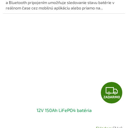
O
a Bluetooth pripojením umožňuje sledovanie stavu batérie v
reálnom čase cez mobilnú aplikáciu alebo priamo na...
Z
ZADARMO
A
12V 150Ah LiFePO4 batéria
D
A