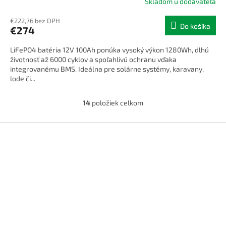
Skladom u dodávateľa
R
€222,76 bez DPH
Do košíka
€274
M
LiFePO4 batéria 12V 100Ah ponúka vysoký výkon 1280Wh, dlhú
O
životnosť až 6000 cyklov a spoľahlivú ochranu vďaka
integrovanému BMS. Ideálna pre solárne systémy, karavany,
lode či...
14
položiek celkom
O
v
l
Z
á
á
d
p
a
ä
c
t
i
i
e
p
e
r
v
k