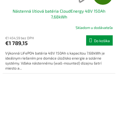
A
Nástenná lítiová batéria CloudEnergy 48V 150Ah
D
7,68kWh
A
Skladom u dodávateľa
R
€1 454,59 bez DPH
Do košíka
€1 789,15
M
Výkonná LiFePO4 batéria 48V 150Ah s kapacitou 7.68kWh je
O
ideálnym riešením pre domáce úložisko energie a solárne
systémy. Vďaka nástennému (wall-mounted) dizajnu šetrí
miesto a...