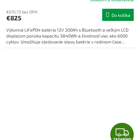
R
€670,73 bez DPH
Do košíka
€825
M
Výkonná LiFePO4 batéria 12V 300Ah s Bluetooth a veľkým LCD
O
displejom ponúka kapacitu 3840Wh a životnosť viac ako 6000
cyklov. Umožňuje sledovanie stavu batérie v reálnom čase...
Z
ZADARMO