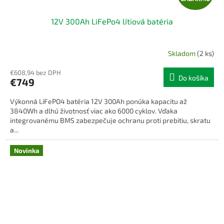
A
12V 300Ah LiFePo4 lítiová batéria
D
A
Skladom
(2 ks)
R
€608,94 bez DPH
Do košíka
€749
M
Výkonná LiFePO4 batéria 12V 300Ah ponúka kapacitu až
O
3840Wh a dlhú životnosť viac ako 6000 cyklov. Vďaka
integrovanému BMS zabezpečuje ochranu proti prebitiu, skratu
a...
Novinka