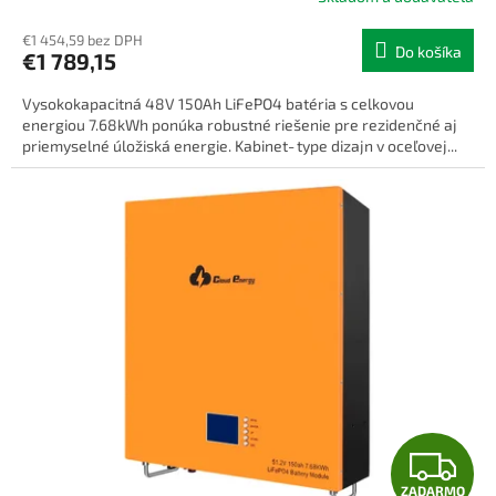
R
€1 454,59 bez DPH
Do košíka
€1 789,15
M
Vysokokapacitná 48V 150Ah LiFePO4 batéria s celkovou
O
energiou 7.68kWh ponúka robustné riešenie pre rezidenčné aj
priemyselné úložiská energie. Kabinet‑type dizajn v oceľovej...
Z
ZADARMO