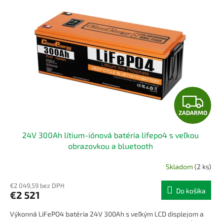
o
i
d
s
u
p
k
r
t
o
o
d
v
u
k
t
Z
o
v
ZADARMO
A
24V 300Ah lítium-iónová batéria lifepo4 s veľkou
D
obrazovkou a bluetooth
A
Skladom
(2 ks)
R
€2 049,59 bez DPH
Do košíka
€2 521
M
Výkonná LiFePO4 batéria 24V 300Ah s veľkým LCD displejom a