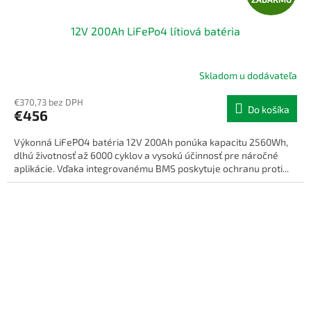
A
12V 200Ah LiFePo4 lítiová batéria
D
A
Skladom u dodávateľa
R
€370,73 bez DPH
Do košíka
€456
M
Výkonná LiFePO4 batéria 12V 200Ah ponúka kapacitu 2560Wh,
O
dlhú životnosť až 6000 cyklov a vysokú účinnosť pre náročné
aplikácie. Vďaka integrovanému BMS poskytuje ochranu proti...