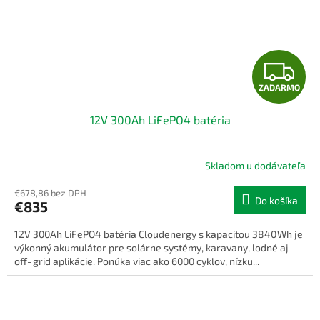
Z
ZADARMO
A
12V 300Ah LiFePO4 batéria
D
A
Skladom u dodávateľa
R
€678,86 bez DPH
Do košíka
€835
M
12V 300Ah LiFePO4 batéria Cloudenergy s kapacitou 3840 Wh je
O
výkonný akumulátor pre solárne systémy, karavany, lodné aj
off‑grid aplikácie. Ponúka viac ako 6000 cyklov, nízku...