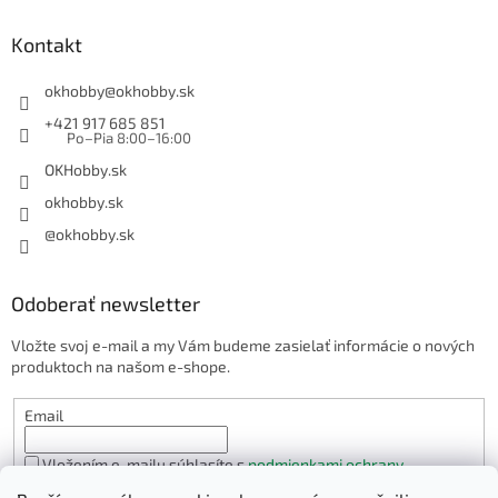
Kontakt
okhobby
@
okhobby.sk
+421 917 685 851
Po–Pia 8:00–16:00
OKHobby.sk
okhobby.sk
@okhobby.sk
Odoberať newsletter
Vložte svoj e-mail a my Vám budeme zasielať informácie o nových
produktoch na našom e-shope.
Email
Vložením e-mailu súhlasíte s
podmienkami ochrany
osobných údajov