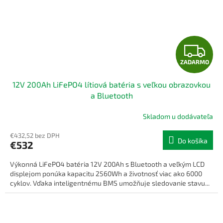
Z
ZADARMO
A
12V 200Ah LiFePO4 lítiová batéria s veľkou obrazovkou
D
a Bluetooth
A
Skladom u dodávateľa
R
€432,52 bez DPH
Do košíka
€532
M
Výkonná LiFePO4 batéria 12V 200Ah s Bluetooth a veľkým LCD
O
displejom ponúka kapacitu 2560Wh a životnosť viac ako 6000
cyklov. Vďaka inteligentnému BMS umožňuje sledovanie stavu...