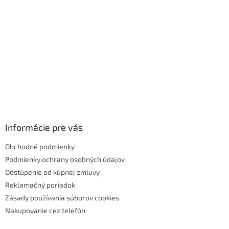
y
v
ý
p
i
s
u
Informácie pre vás
Obchodné podmienky
Podmienky ochrany osobných údajov
Odstúpenie od kúpnej zmluvy
Reklamačný poriadok
Zásady používania súborov cookies
Nakupovanie cez telefón