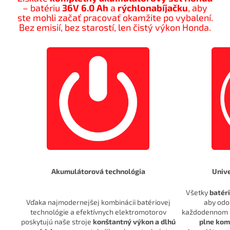
– batériu
36V 6.0 Ah
a
rýchlonabíjačku
, aby
ste mohli začať pracovať okamžite po vybalení.
Bez emisií, bez starostí, len čistý výkon Honda.
Akumulátorová technológia
Univ
Všetky
batér
Vďaka najmodernejšej kombinácii batériovej
aby odo
technológie a efektívnych elektromotorov
každodennom p
poskytujú naše stroje
konštantný výkon a dlhú
plne kom