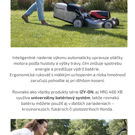
Inteligentné riadenie výkonu automaticky upravuje otáčky
motora podľa hustoty a výšky trávy, čím znižuje spotrebu
energie a predlžuje výdrž batérie.
Ergonomická rukoväť s mäkkým uchopením a nízka hmotnosť
zaručujú pohodlie aj pri dlhšom kosení.
Rovnako ako všetky produkty série
IZY-ON
, aj HRG 466 XB
využíva
univerzálny batériový systém
, takže rovnakú
batériu môžete použiť aj v ďalších zariadeniach –
krovinorezoch, fukároch či plotostrihoch Honda.