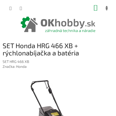
Prejsť
NÁKUP
na
obsah
KOŠÍK
SET Honda HRG 466 XB +
rýchlonabíjačka a batéria
SET HRG 466 XB
Značka:
Honda