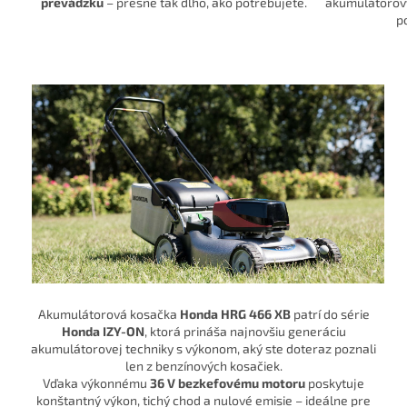
prevádzku
– presne tak dlho, ako potrebujete.
akumulátorový
p
Akumulátorová kosačka
Honda HRG 466 XB
patrí do série
Honda IZY-ON
, ktorá prináša najnovšiu generáciu
akumulátorovej techniky s výkonom, aký ste doteraz poznali
len z benzínových kosačiek.
Vďaka výkonnému
36 V bezkefovému motoru
poskytuje
konštantný výkon, tichý chod a nulové emisie – ideálne pre