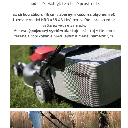
moderné, ekologické a tiché prostredie.
So
šírkou záberu 46 cm
a
zberným košom s objemom 50
litrov
je model HRG 466 XB ideálnou voľbou pre stredne
veľké až väčšie záhrady.
Vstavaný
pojzdový systém
uľahčuje prácu aj v členitom
teréne a robí kosenie plynulejším a menej namáhavým.