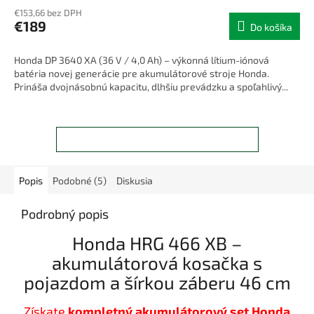
€153,66 bez DPH
€189
Do košíka
Honda DP 3640 XA (36 V / 4,0 Ah) – výkonná lítium-iónová
batéria novej generácie pre akumulátorové stroje Honda.
Prináša dvojnásobnú kapacitu, dlhšiu prevádzku a spoľahlivý...
ZOBRAZIŤ VŠETKY SÚVISIACE PRODUKTY
Popis
Podobné (5)
Diskusia
Podrobný popis
Honda HRG 466 XB –
akumulátorová kosačka s
pojazdom a šírkou záberu 46 cm
Získate
kompletný akumulátorový set Honda