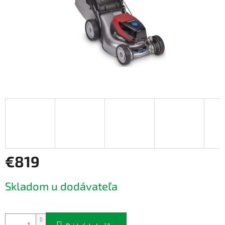
€819
Jednotková
Skladom u dodávateľa
cena: