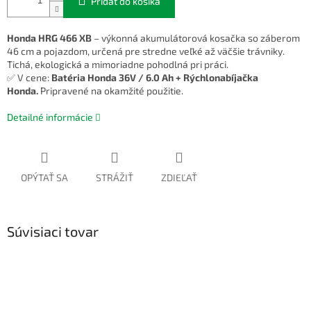
Pridať do košíka
Honda HRG 466 XB
– výkonná akumulátorová kosačka so záberom
46 cm a pojazdom, určená pre stredne veľké až väčšie trávniky.
Tichá, ekologická a mimoriadne pohodlná pri práci.
✅ V cene:
Batéria Honda 36V / 6.0 Ah + Rýchlonabíjačka
Honda.
Pripravené na okamžité použitie.
Detailné informácie
OPÝTAŤ SA
STRÁŽIŤ
ZDIEĽAŤ
Súvisiaci tovar