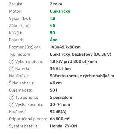
Záruka
:
2 roky
Motor
:
Elektrický
Výkon (kw)
:
1,8
Záber (cm)
:
46
Kôš (l)
:
50
Pojazd
:
Áno
Rozmer (DxŠxV)
:
143x49,7x98cm
Typ motora
:
Elektrický, bezkefový (DC 36 V)
?
Výkon motora
:
1,8 kW pri 2 800 ot./min
?
Batéria
:
36 V Li-Ion
Nabíjačka
:
Súčasťou setu je rýchlonabíjačka
Šírka záberu
:
46 cm
Objem koša
:
50 l
?
Typ pohonu
:
S pojazdom
?
Výška kosenia
:
20–74 mm
Hlučnosť
:
92 dB(A)
Odporúčaná plocha
:
do 600 m²
Systém batérie
:
Honda IZY-ON